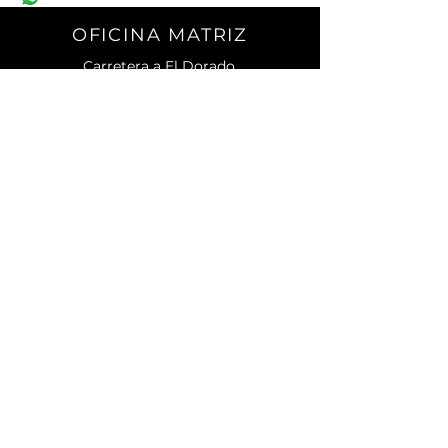
OFICINA MATRIZ
Carretera a El Dorado.
No. 2501 Sur. C.P. 80155.
Campo El Diez.
Culiacán, Sin.
CONTACTO
Teléfono:
667) 105 7788
contacto@enagri.mx
AVISO DE PRIVACIDAD
MENU