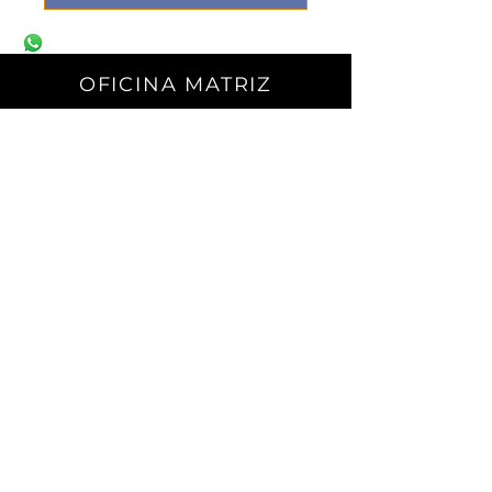
OFICINA MATRIZ
Carretera a El Dorado.
No. 2501 Sur. C.P. 80155.
Campo El Diez.
Culiacán, Sin.
CONTACTO
Teléfono:
667) 105 7788
contacto@enagri.mx
AVISO DE PRIVACIDAD