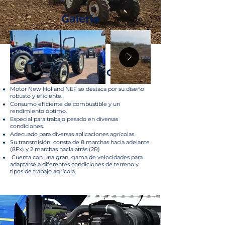
Galería
CARACTERÍSTICAS
Motor New Holland NEF se destaca por su diseño
robusto y eficiente.
Consumo eficiente de combustible y un
rendimiento óptimo.
Especial para trabajo pesado en diversas
condiciones.
Adecuado para diversas aplicaciones agrícolas.
Su transmisión consta de 8 marchas hacia adelante
(8Fx) y 2 marchas hacia atrás (2R)
Cuenta con una gran gama de velocidades para
adaptarse a diferentes condiciones de terreno y
tipos de trabajo agrícola.