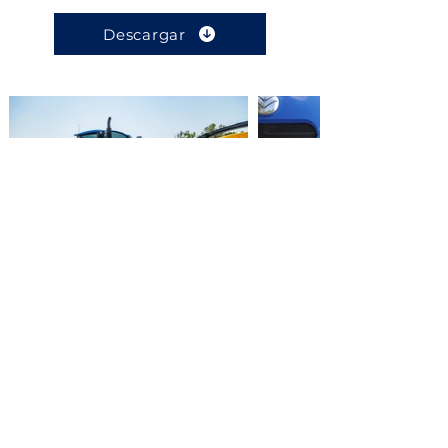
Descargar
OFICINA MATRIZ
Carretera a El Dorado.
No. 2501 Sur. C.P. 80155.
Campo El Diez.
Culiacán, Sin.