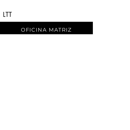
LTT
OFICINA MATRIZ
Carretera a El Dorado.
No. 2501 Sur. C.P. 80155.
Campo El Diez.
Culiacán, Sin.
CONTACTO
Teléfono:
667) 105 7788
contacto@enagri.mx