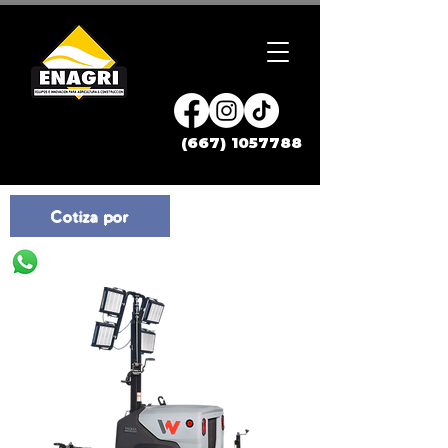
(667) 1057788
Cotiza por