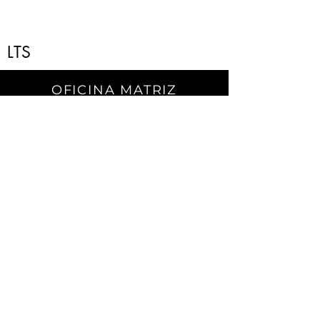
LTS
OFICINA MATRIZ
Carretera a El Dorado.
No. 2501 Sur. C.P. 80155.
Campo El Diez.
Culiacán, Sin.
CONTACTO
Teléfono:
667) 105 7788
contacto@enagri.mx