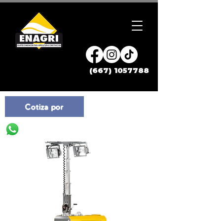
(667) 1057788
Cotiza por