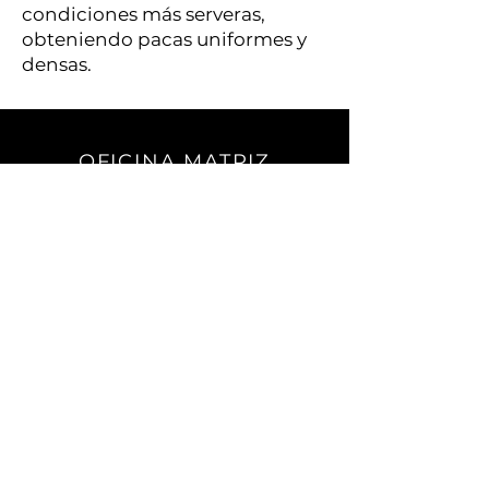
condiciones más serveras,
obteniendo pacas uniformes y
densas.
OFICINA MATRIZ
Carretera a El Dorado.
No. 2501 Sur. C.P. 80155.
Campo El Diez.
Culiacán, Sin.
CONTACTO
Teléfono:
667) 105 7788
contacto@enagri.mx