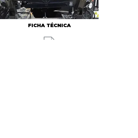
FICHA TÉCNICA
Solicita tu coticación por
OFICINA MATRIZ
Carretera a El Dorado.
No. 2501 Sur. C.P. 80155.
Campo El Diez.
Culiacán, Sin.
CONTACTO